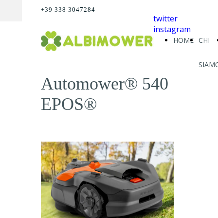
+39 338 3047284
twitter
instagram
HOME
CHI
SIAM
Automower® 540
EPOS®