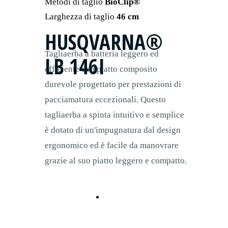
Metodi di taglio
BioClip®
Larghezza di taglio
46 cm
HUSQVARNA®
Tagliaerba a batteria leggero ed
LB 146I
efficiente con piatto composito
durevole progettato per prestazioni di
pacciamatura eccezionali. Questo
tagliaerba a spinta intuitivo e semplice
è dotato di un'impugnatura dal design
ergonomico ed è facile da manovrare
grazie al suo piatto leggero e compatto.
LB 146i